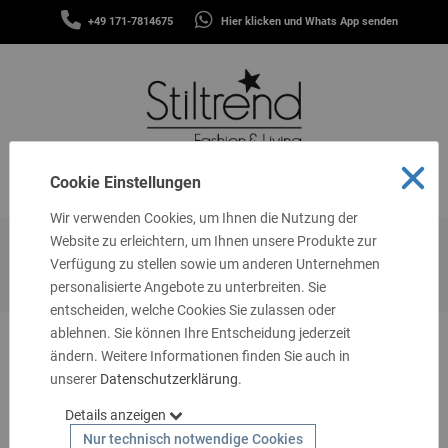
SCHALS
+49 171-7814675
Hier klicken und Whats App senden
&
MENÜ
TÜCHER
MÜTZEN
&
STIRNBÄNDER
FASHION
Cookie Einstellungen
MENÜ
THEMEN
Wir verwenden Cookies, um Ihnen die Nutzung der
GUTSCHEINE
Website zu erleichtern, um Ihnen unsere Produkte zur
Startseite
Handschuhe
Damen Handschuhe
Verfügung zu stellen sowie um anderen Unternehmen
TASCHEN
Fingerhandschuhe sand schlamm Viskose Kaschmir HS 100
personalisierte Angebote zu unterbreiten. Sie
&
MEHR
entscheiden, welche Cookies Sie zulassen oder
ablehnen. Sie können Ihre Entscheidung jederzeit
LIVING
ändern. Weitere Informationen finden Sie auch in
unserer
SCHMUCK
Datenschutzerklärung
.
Details anzeigen
SOCKEN
Nur technisch notwendige Cookies