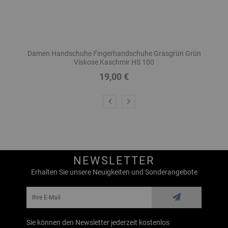
Damen Handschuhe Fingerhandschuhe Grasgrün Grün
D
Viskose Kaschmir HS 100
19,00 €
Preis
NEWSLETTER
Erhalten Sie unsere Neuigkeiten und Sonderangebote
Sie können den Newsletter jederzeit kostenlos