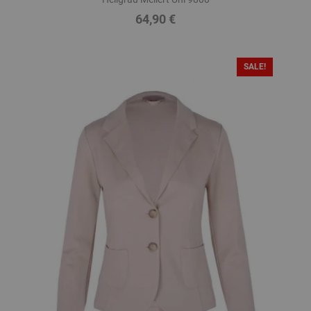
64,90 €
Preis
SALE!