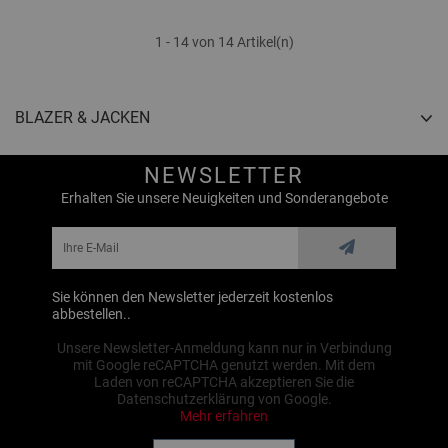
1 - 14 von 14 Artikel(n)
BLAZER & JACKEN
NEWSLETTER
Erhalten Sie unsere Neuigkeiten und Sonderangebote
Sie können den Newsletter jederzeit kostenlos
abbestellen..
Unsere Newsletter-Anmeldung kann nur in Verbindung
mit Google reCAPTCHA genutzt werden. Mit dem
Laden von reCAPTCHA akzeptieren Sie die
Datenschutzerklärung von Google.
Mehr erfahren