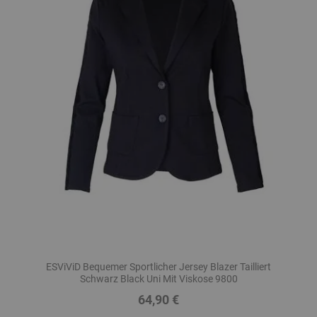
ESViViD Bequemer Sportlicher Jersey Blazer Tailliert
Schwarz Black Uni Mit Viskose 9800
64,90 €
Preis