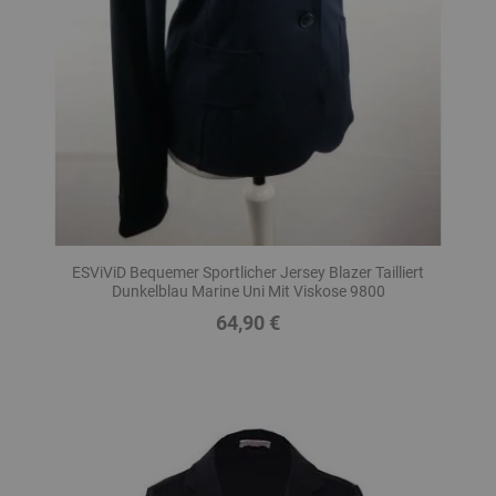
ESViViD Bequemer Sportlicher Jersey Blazer Tailliert
Dunkelblau Marine Uni Mit Viskose 9800
64,90 €
Preis