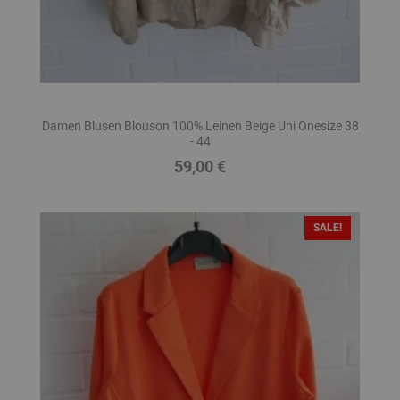
Damen Blusen Blouson 100% Leinen Beige Uni Onesize 38
- 44
59,00 €
Preis
SALE!