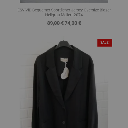
ESViViD Bequemer Sportlicher Jersey Oversize Blazer
Hellgrau Meliert 2074
89,00 €
74,00 €
Regulärer
Preis
Preis
SALE!