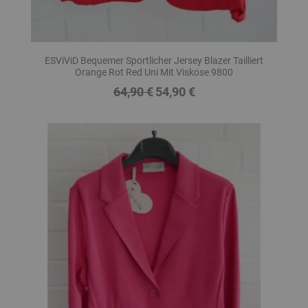
ESViViD Bequemer Sportlicher Jersey Blazer Tailliert
Orange Rot Red Uni Mit Viskose 9800
64,90 €
54,90 €
Regulärer
Preis
Preis