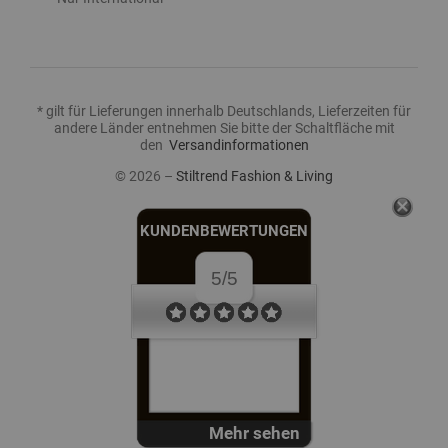
* gilt für Lieferungen innerhalb Deutschlands, Lieferzeiten für
andere Länder entnehmen Sie bitte der Schaltfläche mit
den
Versandinformationen
© 2026 –
Stiltrend Fashion & Living
KUNDENBEWERTUNGEN
5/5
schnelle Lieferung;
Ware wie abgebildet
und...
Mehr sehen