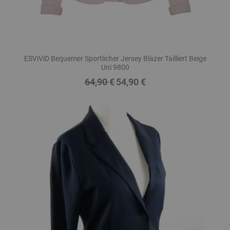
ESViViD Bequemer Sportlicher Jersey Blazer Tailliert Beige
Uni 9800
64,90 €
54,90 €
Regulärer
Preis
Preis