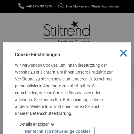
SCHALS
+49 171-7814675
Hier klicken und Whats App senden
&
MENÜ
TÜCHER
MÜTZEN
&
STIRNBÄNDER
FASHION
Cookie Einstellungen
MENÜ
THEMEN
Wir verwenden Cookies, um Ihnen die Nutzung der
GUTSCHEINE
Website zu erleichtern, um Ihnen unsere Produkte zur
Startseite
Themen
Oversize
Blazer & Jacken
Verfügung zu stellen sowie um anderen Unternehmen
TASCHEN
personalisierte Angebote zu unterbreiten. Sie
&
MEHR
entscheiden, welche Cookies Sie zulassen oder
ablehnen. Sie können Ihre Entscheidung jederzeit
LIVING
ändern. Weitere Informationen finden Sie auch in
unserer
SCHMUCK
Datenschutzerklärung
.
Details anzeigen
SOCKEN
Nur technisch notwendige Cookies