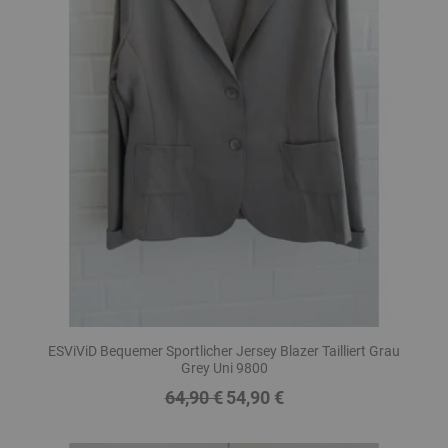
ESViViD Bequemer Sportlicher Jersey Blazer Tailliert Grau
Grey Uni 9800
64,90 €
54,90 €
Regulärer
Preis
Preis