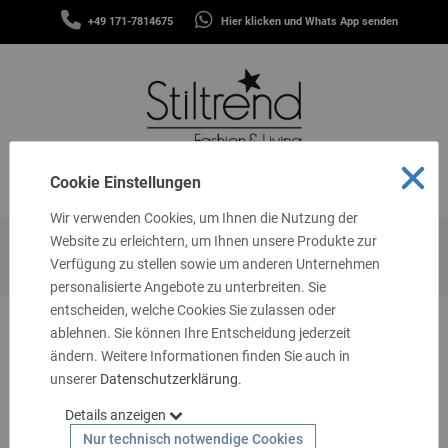
SCHALS
+49 171-7814675
Hier klicken und Whats App senden
&
MENÜ
TÜCHER
MÜTZEN
&
STIRNBÄNDER
FASHION
Cookie Einstellungen
MENÜ
THEMEN
Wir verwenden Cookies, um Ihnen die Nutzung der
GUTSCHEINE
Website zu erleichtern, um Ihnen unsere Produkte zur
Startseite
Geschenkideen
10 - 20 €
Verfügung zu stellen sowie um anderen Unternehmen
TASCHEN
personalisierte Angebote zu unterbreiten. Sie
&
MEHR
entscheiden, welche Cookies Sie zulassen oder
ablehnen. Sie können Ihre Entscheidung jederzeit
LIVING
ändern. Weitere Informationen finden Sie auch in
unserer
SCHMUCK
Datenschutzerklärung
.
Details anzeigen
SOCKEN
Nur technisch notwendige Cookies