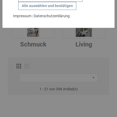
10 - 20 €
GESCHENKIDEEN
Alle auswählen und bestätigen
HANDSCHUHE
Impressum
|
Datenschutzerklärung
UNTERKATEGORIEN
KIDS
MARKEN
SALE
Schmuck
Living
GÜRTEL

1 - 21 von 398 Artikel(n)