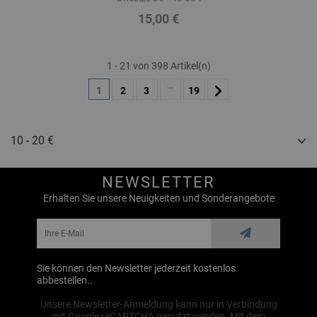
15,00 €
Preis
1 - 21 von 398 Artikel(n)
…
1
2
3
19
10 - 20 €
NEWSLETTER
Erhalten Sie unsere Neuigkeiten und Sonderangebote
Sie können den Newsletter jederzeit kostenlos
abbestellen..
Unsere Newsletter-Anmeldung kann nur in Verbindung
mit Google reCAPTCHA genutzt werden. Mit dem