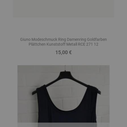
Giuno Modeschmuck Ring Damenring Goldfarben
Plättchen Kunststoff Metall RCE 271 12
15,00 €
Preis