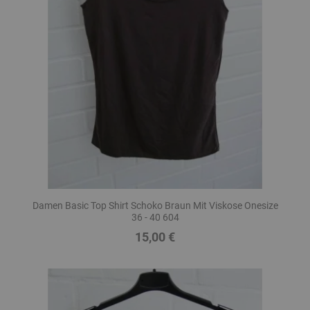
Damen Basic Top Shirt Schoko Braun Mit Viskose Onesize
36 - 40 604
15,00 €
Preis