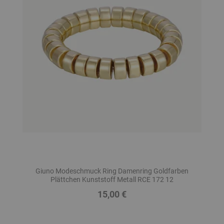
Giuno Modeschmuck Ring Damenring Goldfarben
Plättchen Kunststoff Metall RCE 172 12
15,00 €
Preis