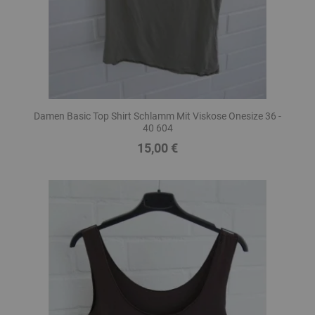
Damen Basic Top Shirt Schlamm Mit Viskose Onesize 36 -
40 604
15,00 €
Preis