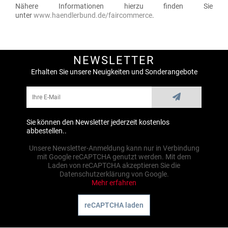
Nähere Informationen hierzu finden Sie
unter
www.haendlerbund.de/faircommerce
.
NEWSLETTER
Erhalten Sie unsere Neuigkeiten und Sonderangebote
Sie können den Newsletter jederzeit kostenlos
abbestellen..
Unsere Newsletter-Anmeldung kann nur in Verbindung
mit Google reCAPTCHA genutzt werden. Mit dem
Laden von reCAPTCHA akzeptieren Sie die
Datenschutzerklärung von Google.
Mehr erfahren
reCAPTCHA laden