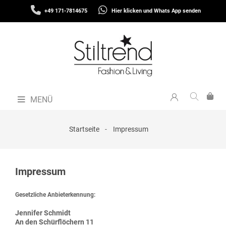
SCHALS
+49 171-7814675
Hier klicken und Whats App senden
&
MENÜ
TÜCHER
MÜTZEN
&
STIRNBÄNDER
FASHION
MENÜ
THEMEN
GUTSCHEINE
Startseite
Impressum
TASCHEN
&
MEHR
Impressum
LIVING
SCHMUCK
Gesetzliche Anbieterkennung:
SOCKEN
Jennifer Schmidt
An den Schürflöchern 11