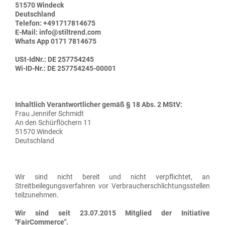
GESCHENKIDEEN
51570 Windeck
Deutschland
HANDSCHUHE
Telefon: +491717814675
E-Mail:
info@stiltrend.com
KIDS
Whats App 0171 7814675
MARKEN
USt-IdNr.: DE 257754245
Wi-ID-Nr.: DE 257754245-00001
SALE
GÜRTEL
Inhaltlich Verantwortlicher gemäß § 18 Abs. 2 MStV:
Frau
Jennifer
Schmidt
An den Schürflöchern 11
51570
Windeck
Deutschland
Wir sind nicht bereit und nicht verpflichtet, an
Streitbeilegungsverfahren vor Verbraucherschlichtungsstellen
teilzunehmen.
Wir sind seit
23.07.2015
Mitglied der Initiative
"FairCommerce".