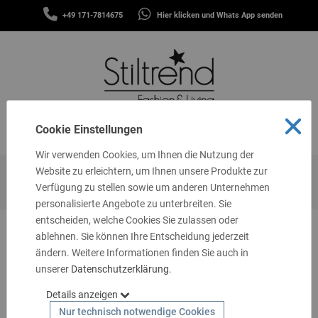
SCHALS
+49 171-7814675
Hier klicken und Whats App senden
&
MENÜ
TÜCHER
MÜTZEN
&
STIRNBÄNDER
FASHION
Cookie Einstellungen
MENÜ
THEMEN
Wir verwenden Cookies, um Ihnen die Nutzung der
GUTSCHEINE
Website zu erleichtern, um Ihnen unsere Produkte zur
Startseite
Fashion
Blazer & Jacken
Verfügung zu stellen sowie um anderen Unternehmen
TASCHEN
personalisierte Angebote zu unterbreiten. Sie
&
MEHR
entscheiden, welche Cookies Sie zulassen oder
ablehnen. Sie können Ihre Entscheidung jederzeit
LIVING
ändern. Weitere Informationen finden Sie auch in
unserer
SCHMUCK
Datenschutzerklärung
.
Details anzeigen
SOCKEN
Nur technisch notwendige Cookies