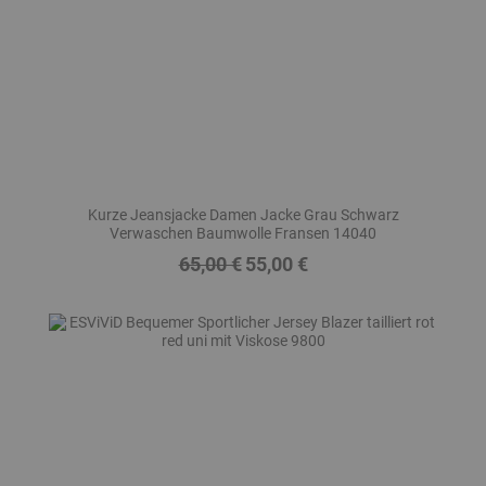
Kurze Jeansjacke Damen Jacke Grau Schwarz
Verwaschen Baumwolle Fransen 14040
65,00 €
55,00 €
Regulärer
Preis
Preis