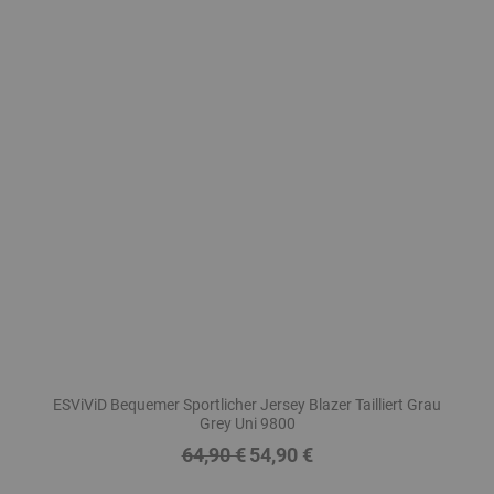
ESViViD Bequemer Sportlicher Jersey Blazer Tailliert Grau
Grey Uni 9800
64,90 €
54,90 €
Regulärer
Preis
Preis