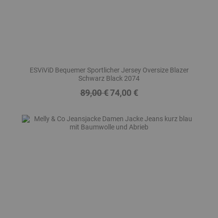
ESViViD Bequemer Sportlicher Jersey Oversize Blazer
Schwarz Black 2074
89,00 €
74,00 €
Regulärer
Preis
Preis