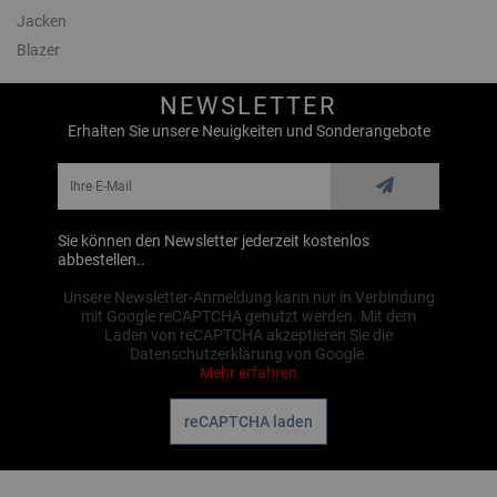
Jacken
Blazer
NEWSLETTER
Erhalten Sie unsere Neuigkeiten und Sonderangebote
Sie können den Newsletter jederzeit kostenlos
abbestellen..
Unsere Newsletter-Anmeldung kann nur in Verbindung
mit Google reCAPTCHA genutzt werden. Mit dem
Laden von reCAPTCHA akzeptieren Sie die
Datenschutzerklärung von Google.
Mehr erfahren
reCAPTCHA laden