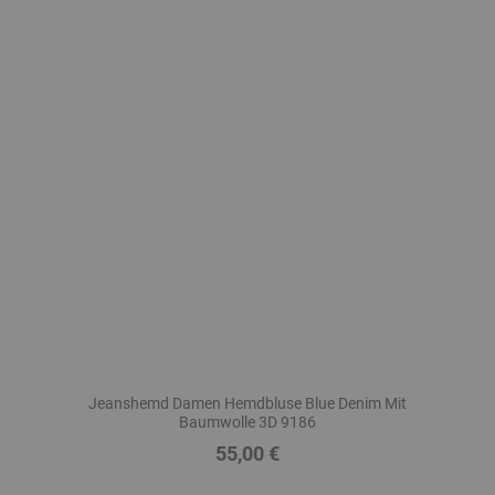
Jeanshemd Damen Hemdbluse Blue Denim Mit
Baumwolle 3D 9186
55,00 €
Preis