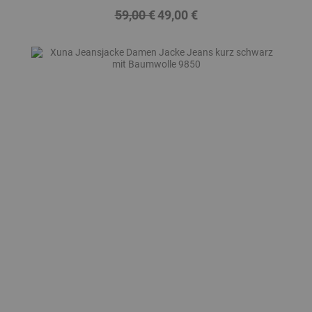
59,00 €
49,00 €
Regulärer
Preis
Preis