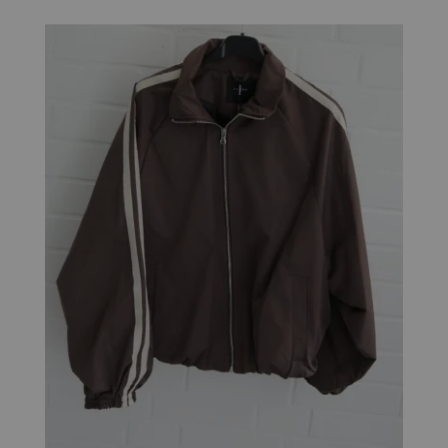
Damen Blouson Jacke Braun Beige Streifen Gefüttert
Polyester Gr. S/ M 38 - 42 LD 5923