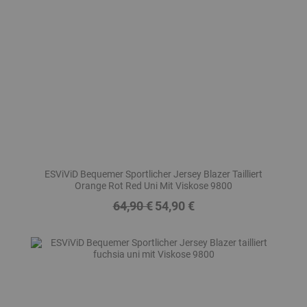
ESViViD Bequemer Sportlicher Jersey Blazer Tailliert
Orange Rot Red Uni Mit Viskose 9800
64,90 €
54,90 €
Regulärer
Preis
Preis