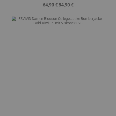
64,90 €
54,90 €
Regulärer
Preis
Preis