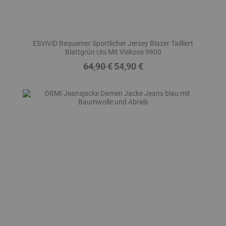
ESViViD Bequemer Sportlicher Jersey Blazer Tailliert
Blattgrün Uni Mit Viskose 9800
64,90 €
54,90 €
Regulärer
Preis
Preis