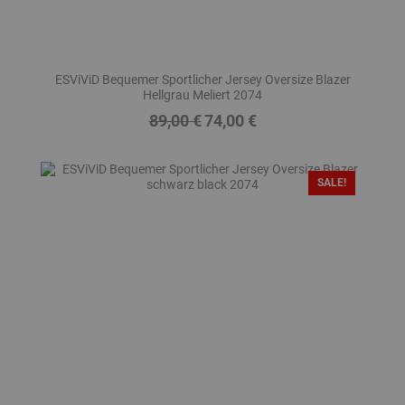
ESViViD Bequemer Sportlicher Jersey Oversize Blazer
Hellgrau Meliert 2074
89,00 €
74,00 €
Regulärer
Preis
Preis
SALE!