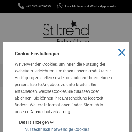
SCHALS
+49 171-7814675
Hier klicken und Whats App senden
&
MENÜ
TÜCHER
MÜTZEN
&
STIRNBÄNDER
FASHION
Cookie Einstellungen
MENÜ
THEMEN
Wir verwenden Cookies, um Ihnen die Nutzung der
GUTSCHEINE
Website zu erleichtern, um Ihnen unsere Produkte zur
Startseite
Geschenkideen
20 - 30 €
Accessoires
Verfügung zu stellen sowie um anderen Unternehmen
TASCHEN
personalisierte Angebote zu unterbreiten. Sie
&
MEHR
entscheiden, welche Cookies Sie zulassen oder
ablehnen. Sie können Ihre Entscheidung jederzeit
LIVING
ändern. Weitere Informationen finden Sie auch in
unserer
SCHMUCK
Datenschutzerklärung
.
Details anzeigen
SOCKEN
Nur technisch notwendige Cookies