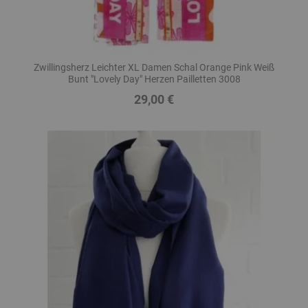
Zwillingsherz Leichter XL Damen Schal Orange Pink Weiß
Bunt "Lovely Day" Herzen Pailletten 3008
29,00 €
Preis