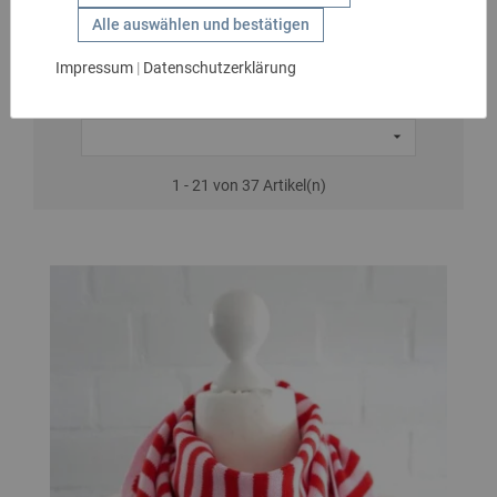
Accessoires
GESCHENKIDEEN
Alle auswählen und bestätigen
HANDSCHUHE
Impressum
|
Datenschutzerklärung
KIDS
MARKEN

SALE
1 - 21 von 37 Artikel(n)
GÜRTEL