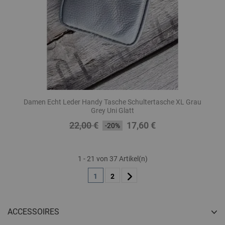
Damen Echt Leder Handy Tasche Schultertasche XL Grau
Grey Uni Glatt
22,00 €
17,60 €
Regulärer
Preis
-20%
Preis
1 - 21 von 37 Artikel(n)
1
2
ACCESSOIRES