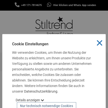
SCHALS
+49 171-7814675
Hier klicken und Whats App senden
&
MENÜ
TÜCHER
MÜTZEN
&
STIRNBÄNDER
FASHION
Cookie Einstellungen
MENÜ
THEMEN
Wir verwenden Cookies, um Ihnen die Nutzung der
GUTSCHEINE
Website zu erleichtern, um Ihnen unsere Produkte zur
Startseite
Sitemap
Verfügung zu stellen sowie um anderen Unternehmen
TASCHEN
personalisierte Angebote zu unterbreiten. Sie
&
MEHR
entscheiden, welche Cookies Sie zulassen oder
ablehnen. Sie können Ihre Entscheidung jederzeit
Sitemap
LIVING
ändern. Weitere Informationen finden Sie auch in
unserer
SCHMUCK
Datenschutzerklärung
.
Unser Angebot
Details anzeigen
SOCKEN
Nur technisch notwendige Cookies
Neue Artikel