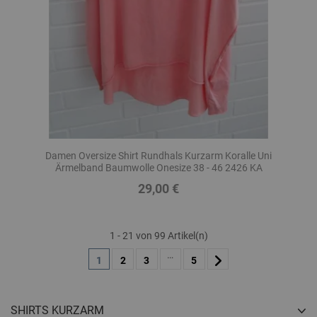
Damen Oversize Shirt Rundhals Kurzarm Koralle Uni
Ärmelband Baumwolle Onesize 38 - 46 2426 KA
29,00 €
Preis
1 - 21 von 99 Artikel(n)
…
1
2
3
5
SHIRTS KURZARM