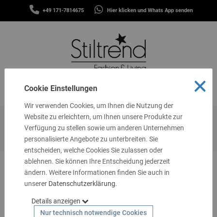
SCHALS
+49 171-7814675
Hier klicken und Whats App senden
&
MENÜ
TÜCHER
MÜTZEN
&
STIRNBÄNDER
FASHION
Cookie Einstellungen
MENÜ
THEMEN
Wir verwenden Cookies, um Ihnen die Nutzung der
GUTSCHEINE
Website zu erleichtern, um Ihnen unsere Produkte zur
Startseite
Themen
Oversize
Shirts & Blusen
Shirts
Verfügung zu stellen sowie um anderen Unternehmen
TASCHEN
kurzarm
personalisierte Angebote zu unterbreiten. Sie
&
MEHR
entscheiden, welche Cookies Sie zulassen oder
ablehnen. Sie können Ihre Entscheidung jederzeit
LIVING
ändern. Weitere Informationen finden Sie auch in
unserer
SCHMUCK
Datenschutzerklärung
.
Details anzeigen
SOCKEN
Nur technisch notwendige Cookies