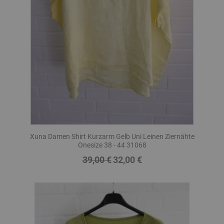
Xuna Damen Shirt Kurzarm Gelb Uni Leinen Ziernähte
Onesize 38 - 44 31068
39,00 €
32,00 €
Regulärer
Preis
Preis