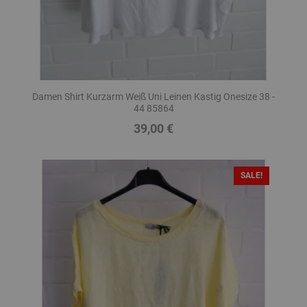
Damen Shirt Kurzarm Weiß Uni Leinen Kastig Onesize 38 -
44 85864
39,00 €
Preis
SALE!