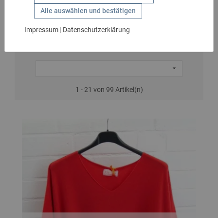
GESCHENKIDEEN
Shirts Kurzarm
Alle auswählen und bestätigen
HANDSCHUHE
Impressum
|
Datenschutzerklärung
KIDS
MARKEN

SALE
1 - 21 von 99 Artikel(n)
GÜRTEL