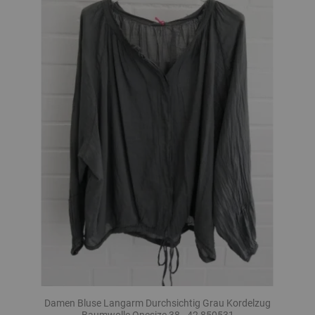
Damen Bluse Langarm Durchsichtig Grau Kordelzug
Baumwolle Onesize 38 - 42 850531