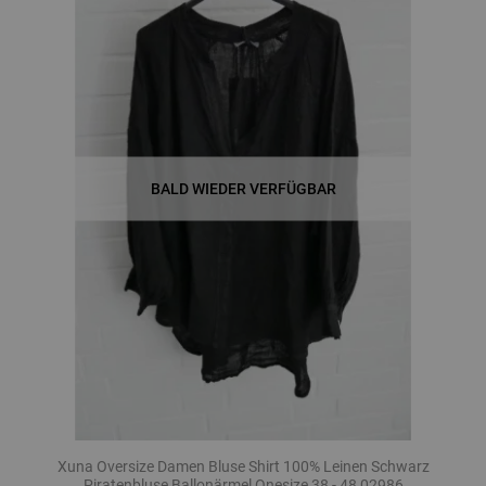
BALD WIEDER VERFÜGBAR
Xuna Oversize Damen Bluse Shirt 100% Leinen Schwarz
Piratenbluse Ballonärmel Onesize 38 - 48 02986