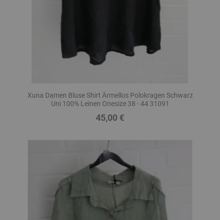
Xuna Damen Bluse Shirt Ärmellos Polokragen Schwarz
Uni 100% Leinen Onesize 38 - 44 31091
45,00 €
Preis