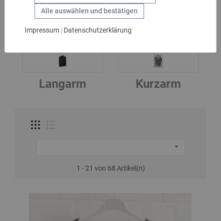
Blusen
GESCHENKIDEEN
Alle auswählen und bestätigen
HANDSCHUHE
Impressum
|
Datenschutzerklärung
UNTERKATEGORIEN
KIDS
MARKEN
SALE
Langarm
Kurzarm
GÜRTEL

1 - 21 von 68 Artikel(n)