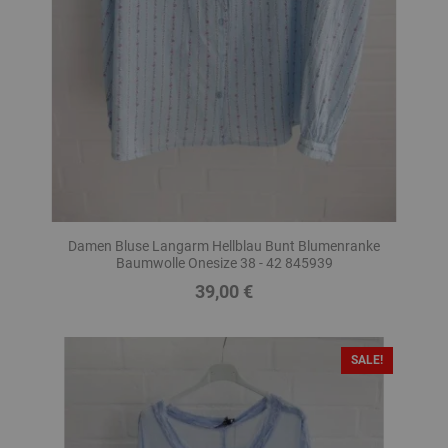
Damen Bluse Langarm Hellblau Bunt Blumenranke
Baumwolle Onesize 38 - 42 845939
39,00 €
Preis
SALE!