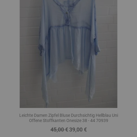
Leichte Damen Zipfel Bluse Durchsichtig Hellblau Uni
Offene Stoffkanten Onesize 38 - 44 70939
45,00 €
39,00 €
Regulärer
Preis
Preis