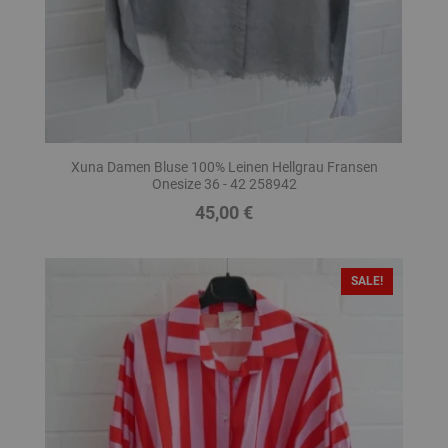
Xuna Damen Bluse 100% Leinen Hellgrau Fransen
Onesize 36 - 42 258942
45,00 €
Preis
SALE!