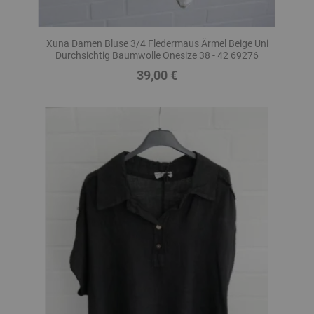
Xuna Damen Bluse 3/4 Fledermaus Ärmel Beige Uni
Durchsichtig Baumwolle Onesize 38 - 42 69276
39,00 €
Preis