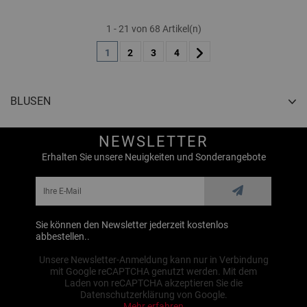
1 - 21 von 68 Artikel(n)
1
2
3
4
BLUSEN
NEWSLETTER
Erhalten Sie unsere Neuigkeiten und Sonderangebote
Sie können den Newsletter jederzeit kostenlos
abbestellen..
Unsere Newsletter-Anmeldung kann nur in Verbindung
mit Google reCAPTCHA genutzt werden. Mit dem
Laden von reCAPTCHA akzeptieren Sie die
Datenschutzerklärung von Google.
Mehr erfahren