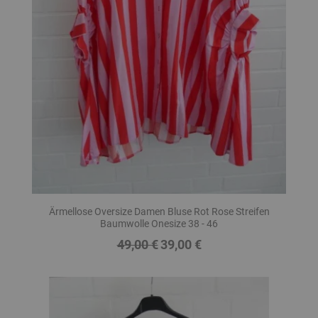
Ärmellose Oversize Damen Bluse Rot Rose Streifen
Baumwolle Onesize 38 - 46
49,00 €
39,00 €
Regulärer
Preis
Preis