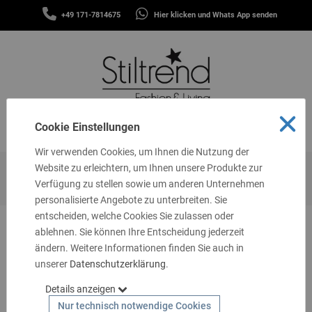
SCHALS
+49 171-7814675
Hier klicken und Whats App senden
&
MENÜ
TÜCHER
MÜTZEN
&
STIRNBÄNDER
FASHION
Cookie Einstellungen
MENÜ
THEMEN
Wir verwenden Cookies, um Ihnen die Nutzung der
GUTSCHEINE
Website zu erleichtern, um Ihnen unsere Produkte zur
Startseite
Fashion
Shirts & Blusen
Blusen
Verfügung zu stellen sowie um anderen Unternehmen
TASCHEN
personalisierte Angebote zu unterbreiten. Sie
&
MEHR
entscheiden, welche Cookies Sie zulassen oder
ablehnen. Sie können Ihre Entscheidung jederzeit
LIVING
ändern. Weitere Informationen finden Sie auch in
unserer
SCHMUCK
Datenschutzerklärung
.
Details anzeigen
SOCKEN
Nur technisch notwendige Cookies