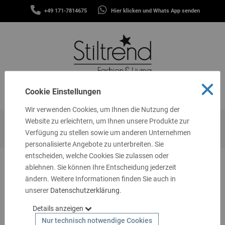
SCHALS
+49 171-7814675
Hier klicken und Whats App senden
&
MENÜ
TÜCHER
MÜTZEN
&
STIRNBÄNDER
FASHION
Cookie Einstellungen
MENÜ
THEMEN
Wir verwenden Cookies, um Ihnen die Nutzung der
GUTSCHEINE
Website zu erleichtern, um Ihnen unsere Produkte zur
Startseite
Themen
Basics
Shirts & Blusen
Blusen
Verfügung zu stellen sowie um anderen Unternehmen
TASCHEN
personalisierte Angebote zu unterbreiten. Sie
&
MEHR
entscheiden, welche Cookies Sie zulassen oder
ablehnen. Sie können Ihre Entscheidung jederzeit
LIVING
ändern. Weitere Informationen finden Sie auch in
unserer
SCHMUCK
Datenschutzerklärung
.
Details anzeigen
SOCKEN
Nur technisch notwendige Cookies