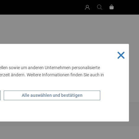
tellen sowie um anderen Unternehmen personalisierte
rzeit ändern. Weitere Informationen finden Sie auch in
SCHEN & MEHR
LIVING
SCHMUCK
ALE
GÜRTEL
Alle auswählen und bestätigen
 - & GÜRTELTASCHEN