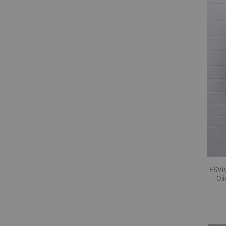
ESVi
Ol