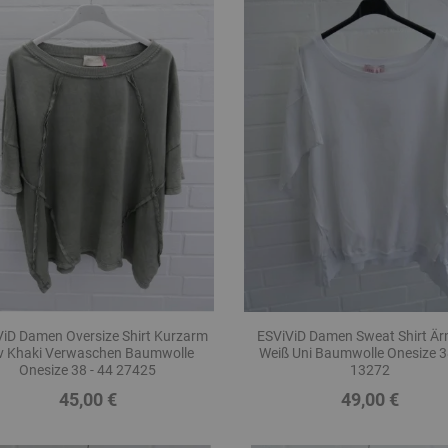
ViD Damen Oversize Shirt Kurzarm
ESViViD Damen Sweat Shirt Är
iv Khaki Verwaschen Baumwolle
Weiß Uni Baumwolle Onesize 3
Onesize 38 - 44 27425
13272
45,00 €
49,00 €
Preis
Preis