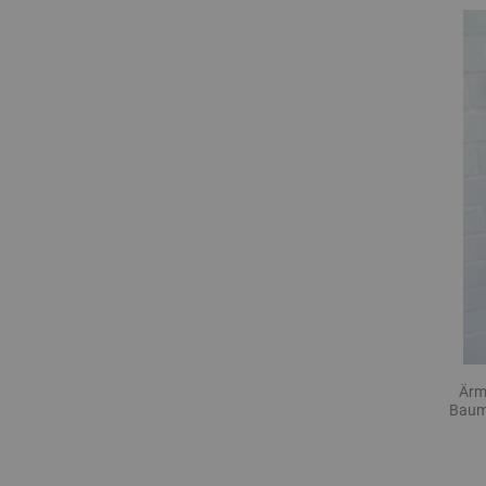
Ärm
Baumw