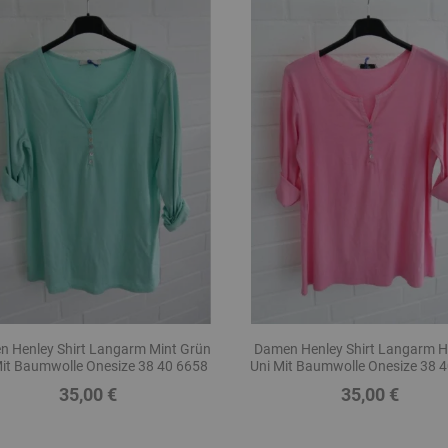
 Henley Shirt Langarm Mint Grün
Damen Henley Shirt Langarm He
Mit Baumwolle Onesize 38 40 6658
Uni Mit Baumwolle Onesize 38 
35,00 €
35,00 €
Preis
Preis