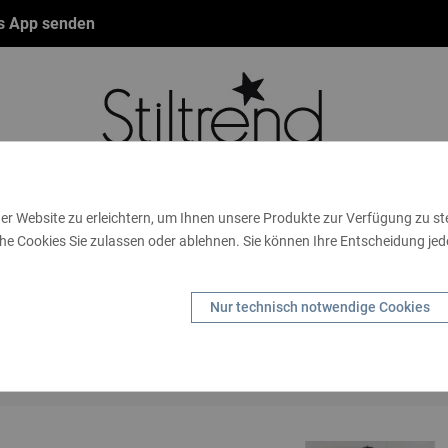
ts App senden
er Website zu erleichtern, um Ihnen unsere Produkte zur Verfügung zu s
he Cookies Sie zulassen oder ablehnen. Sie können Ihre Entscheidung jede
NBÄNDER
FASHION
THEMEN
GUTSCHEINE
TA
SCHENKIDEEN
HANDSCHUHE
KIDS
MARKEN
S
Nur technisch notwendige Cookies
HANDY
Startseite
Themen
Basics
Shirts & Blusen