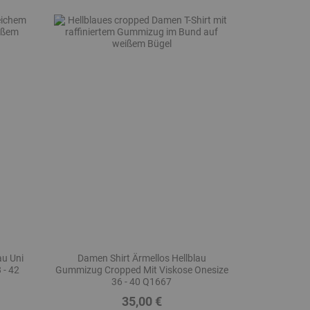
au Uni
Damen Shirt Ärmellos Hellblau
 - 42
Gummizug Cropped Mit Viskose Onesize
36 - 40 Q1667
35,00 €
Preis