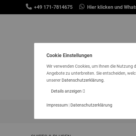
+49 171-7814675
Hier klicken und Wha
Cookie Einstellungen
Wir verwenden Cookies, um Ihnen die Nutzung d
Angebote zu unterbreiten. Sie entscheiden, welc
SCHALS & TÜCHER
MÜTZEN & STIR
unserer
Datenschutzerklärung
.
SOCKEN
GE
Details anzeigen
Impressum
|
Datenschutzerklärung