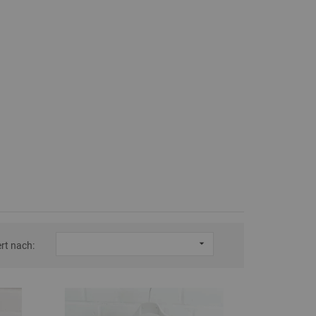

ert nach: