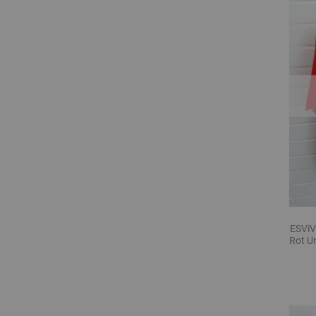
ESViV
Rot Un