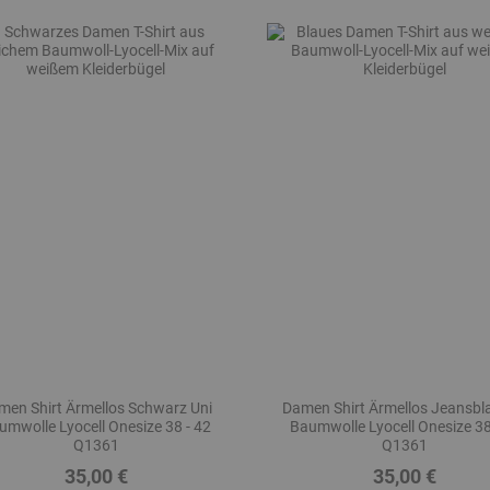
men Shirt Ärmellos Schwarz Uni
Damen Shirt Ärmellos Jeansbl
umwolle Lyocell Onesize 38 - 42
Baumwolle Lyocell Onesize 38
Q1361
Q1361
35,00 €
35,00 €
Preis
Preis