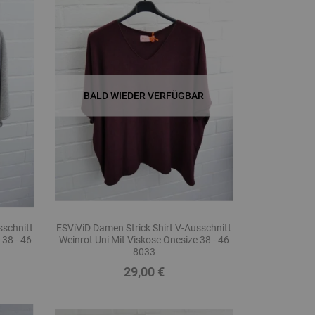
BALD WIEDER VERFÜGBAR
sschnitt
ESViViD Damen Strick Shirt V-Ausschnitt
 38 - 46
Weinrot Uni Mit Viskose Onesize 38 - 46
8033
29,00 €
Preis