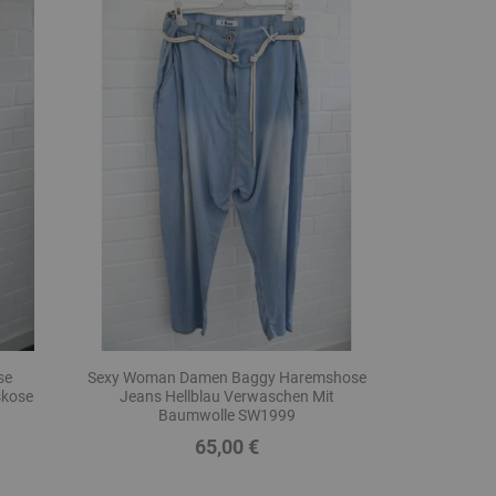
se
Sexy Woman Damen Baggy Haremshose
skose
Jeans Hellblau Verwaschen Mit
Baumwolle SW1999
65,00 €
Preis