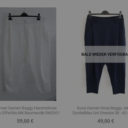
BALD WIEDER VERFÜGBA
man Damen Baggy Haremshose
Xuna Damen Hose Baggy Je
s Offwhite Mit Baumwolle SW2001
Dunkelblau Uni Onesize 38 - 42
59,00 €
49,00 €
Preis
Preis