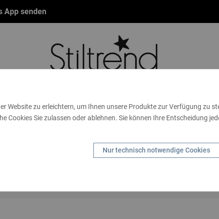
ts App senden
er Website zu erleichtern, um Ihnen unsere Produkte zur Verfügung zu s
he Cookies Sie zulassen oder ablehnen. Sie können Ihre Entscheidung jede
NBÄNDER
FASHION
THEMEN
GUTSCHEINE
TA
SCHENKIDEEN
HANDSCHUHE
KIDS
MARKEN
S
Nur technisch notwendige Cookies
HANDY
Startseite
Themen
Baggys