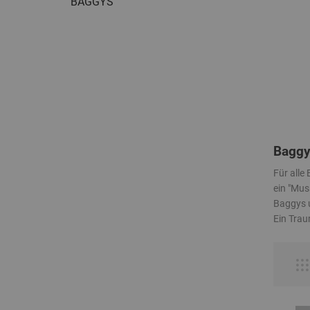
BAGGYS
Baggy
Für alle
ein "Muss
Baggys u
Ein Trau