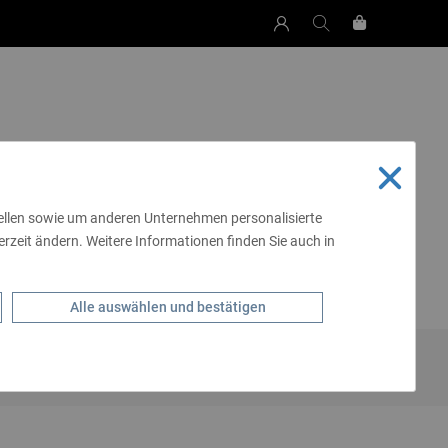
tellen sowie um anderen Unternehmen personalisierte
rzeit ändern. Weitere Informationen finden Sie auch in
SCHEN & MEHR
LIVING
SCHMUCK
ALE
GÜRTEL
Alle auswählen und bestätigen
 - & GÜRTELTASCHEN