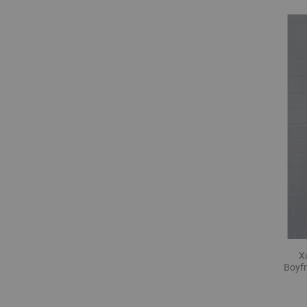
X
Boyfr