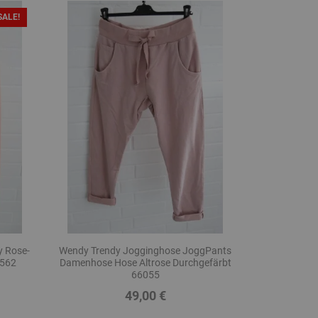
SALE!
 Rose-
Wendy Trendy Jogginghose JoggPants
2562
Damenhose Hose Altrose Durchgefärbt
66055
49,00 €
Preis