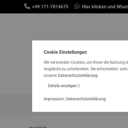
+49 171-7814675
Hier klicken und Wha
Cookie Einstellungen
Wir verwenden Cookies, um Ihnen die Nutzung d
Angebote zu unterbreiten. Sie entscheiden, welc
SCHALS & TÜCHER
MÜTZEN & STIR
unserer
Datenschutzerklärung
.
SOCKEN
GE
Details anzeigen
Impressum
|
Datenschutzerklärung