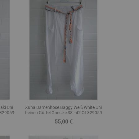
aki Uni
Xuna Damenhose Baggy Weiß White Uni
OL329059
Leinen Gürtel Onesize 38 - 42 OL329059
55,00 €
Preis