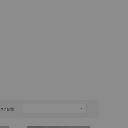

ert nach: