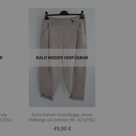
R
BALD WIEDER VERFÜGBAR
rsey
Xuna Damen Hose Baggy Jersey
 62562
Hellbeige Uni Onesize 38 - 42 62562
49,00 €
Preis