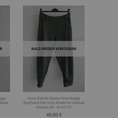
R
BALD WIEDER VERFÜGBAR
ggy
Xuna Damen Scuba Hose Baggy
skose
Boyfriend Oliv Grün Khaki Uni Viskose
Onesize 38 - 42 62701
45,00 €
Preis