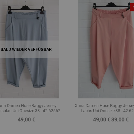
BALD WIEDER VERFÜGBAR
una Damen Hose Baggy Jersey
Xuna Damen Hose Baggy Jersey
sblau Uni Onesize 38 - 42 62562
Lachs Uni Onesize 38 - 42 6
49,00 €
49,00 €
39,00 €
Preis
Regulärer
Preis
Preis