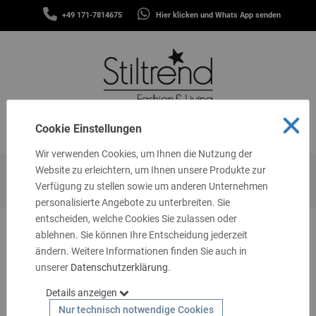
SCHALS
+49 171-7814675
Hier klicken und Whats App senden
&
MENÜ
TÜCHER
MÜTZEN
&
STIRNBÄNDER
FASHION
Cookie Einstellungen
MENÜ
THEMEN
Wir verwenden Cookies, um Ihnen die Nutzung der
GUTSCHEINE
Website zu erleichtern, um Ihnen unsere Produkte zur
Startseite
Marken
Melly & Co
Verfügung zu stellen sowie um anderen Unternehmen
TASCHEN
personalisierte Angebote zu unterbreiten. Sie
&
MEHR
entscheiden, welche Cookies Sie zulassen oder
ablehnen. Sie können Ihre Entscheidung jederzeit
LIVING
ändern. Weitere Informationen finden Sie auch in
unserer
SCHMUCK
Datenschutzerklärung
.
Details anzeigen
SOCKEN
Nur technisch notwendige Cookies