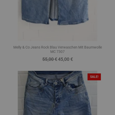
Melly & Co Jeans Rock Blau Verwaschen Mit Baumwolle
MC 7307
55,00 €
45,00 €
Regulärer
Preis
Preis
SALE!