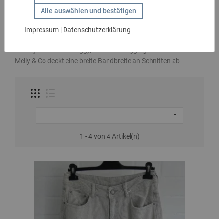
Melly & Co
GESCHENKIDEEN
Alle auswählen und bestätigen
Melly & Co stellt bequeme und super sitzende Hosen her.
HANDSCHUHE
Impressum
|
Datenschutzerklärung
Immer dem Trend angepasste Farben und angesagte Schnitte.
KIDS
Ob Boyfriend oder Baggy, Slim oder Jeggings -
MARKEN
Melly & Co deckt eine breite Bandbreite an Schnitten ab
SALE
GÜRTEL

1 - 4 von 4 Artikel(n)