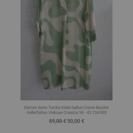
Damen Satin Tunika Kleid Salbei Creme Muster
Kellerfalten Viskose Onesize 38 - 42 25650S
59,00 €
50,00 €
Regulärer
Preis
Preis