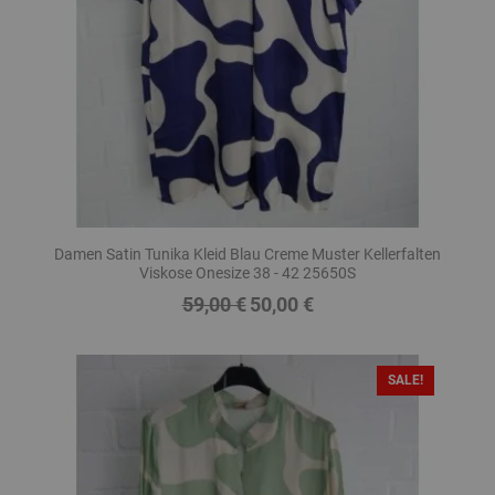
Damen Satin Tunika Kleid Blau Creme Muster Kellerfalten
Viskose Onesize 38 - 42 25650S
59,00 €
50,00 €
Regulärer
Preis
Preis
SALE!