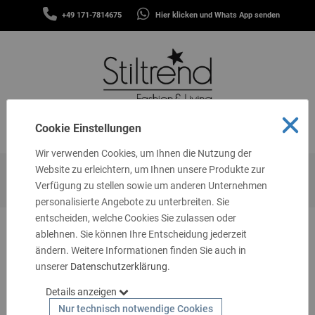
SCHALS
+49 171-7814675
Hier klicken und Whats App senden
&
MENÜ
TÜCHER
MÜTZEN
&
STIRNBÄNDER
FASHION
Cookie Einstellungen
MENÜ
THEMEN
Wir verwenden Cookies, um Ihnen die Nutzung der
GUTSCHEINE
Website zu erleichtern, um Ihnen unsere Produkte zur
Startseite
Themen
Business Casual
Kleider & Tuniken
Verfügung zu stellen sowie um anderen Unternehmen
TASCHEN
personalisierte Angebote zu unterbreiten. Sie
&
MEHR
entscheiden, welche Cookies Sie zulassen oder
ablehnen. Sie können Ihre Entscheidung jederzeit
LIVING
ändern. Weitere Informationen finden Sie auch in
unserer
SCHMUCK
Datenschutzerklärung
.
Details anzeigen
SOCKEN
Nur technisch notwendige Cookies