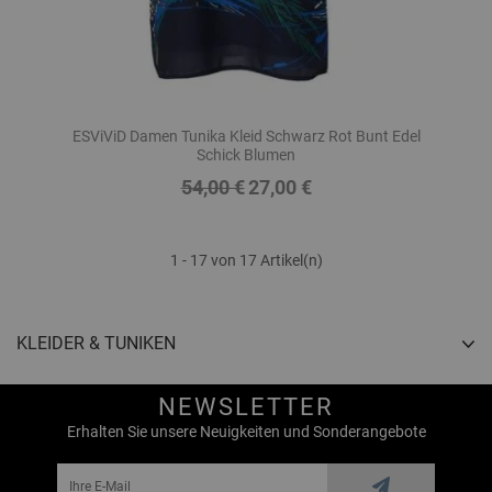
ESViViD Damen Tunika Kleid Schwarz Rot Bunt Edel
Schick Blumen
54,00 €
27,00 €
Regulärer
Preis
Preis
1 - 17 von 17 Artikel(n)
KLEIDER & TUNIKEN
NEWSLETTER
Erhalten Sie unsere Neuigkeiten und Sonderangebote