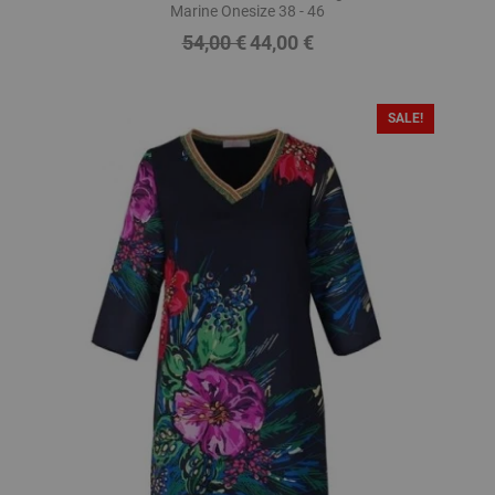
Marine Onesize 38 - 46
54,00 €
44,00 €
Regulärer
Preis
Preis
SALE!