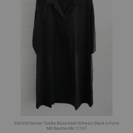
ESViViD Damen Tunika Bluse Kleid Schwarz Black A-Form
Mit Baumwolle 12167