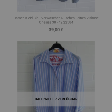
Damen Kleid Blau Verwaschen Rüschen Leinen Viskose
Onesize 38 - 42 22584
39,00 €
Preis
BALD WIEDER VERFÜGBAR