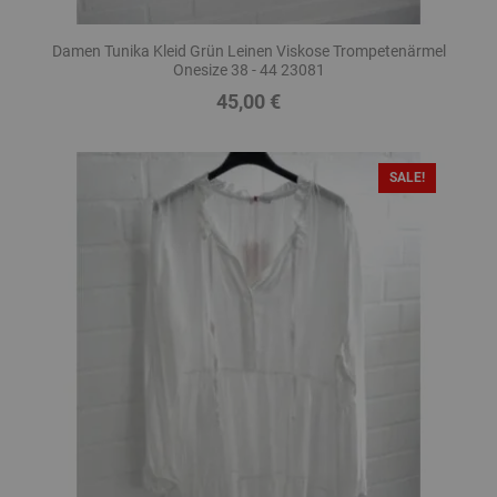
Damen Tunika Kleid Grün Leinen Viskose Trompetenärmel
Onesize 38 - 44 23081
45,00 €
Preis
SALE!