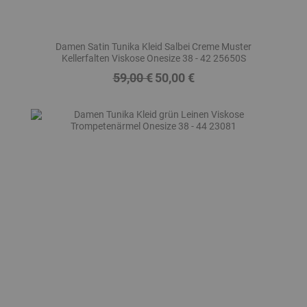
Damen Satin Tunika Kleid Salbei Creme Muster
Kellerfalten Viskose Onesize 38 - 42 25650S
59,00 €
50,00 €
Regulärer
Preis
Preis