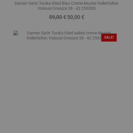
Damen Satin Tunika Kleid Blau Creme Muster Kellerfalten
Viskose Onesize 38 - 42 25650S
59,00 €
50,00 €
Regulärer
Preis
Preis
SALE!