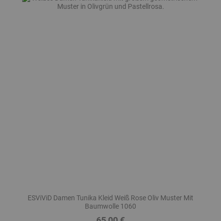
ESViViD Damen Tunika Kleid Weiß Rose Oliv Muster Mit
Baumwolle 1060
65,00 €
Preis