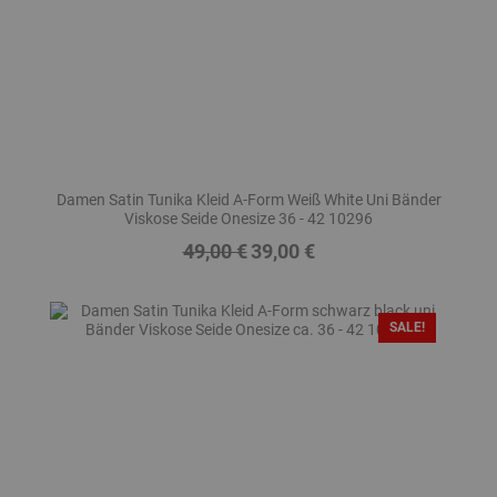
Damen Satin Tunika Kleid A-Form Weiß White Uni Bänder
Viskose Seide Onesize 36 - 42 10296
49,00 €
39,00 €
Regulärer
Preis
Preis
SALE!