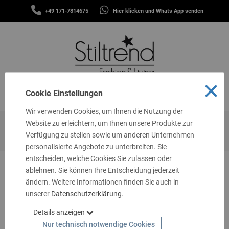
SCHALS
+49 171-7814675
Hier klicken und Whats App senden
&
MENÜ
TÜCHER
MÜTZEN
&
STIRNBÄNDER
FASHION
Cookie Einstellungen
MENÜ
THEMEN
Wir verwenden Cookies, um Ihnen die Nutzung der
GUTSCHEINE
Website zu erleichtern, um Ihnen unsere Produkte zur
Startseite
Fashion
Kleider & Tuniken
Verfügung zu stellen sowie um anderen Unternehmen
TASCHEN
personalisierte Angebote zu unterbreiten. Sie
&
MEHR
entscheiden, welche Cookies Sie zulassen oder
ablehnen. Sie können Ihre Entscheidung jederzeit
LIVING
ändern. Weitere Informationen finden Sie auch in
unserer
SCHMUCK
Datenschutzerklärung
.
Details anzeigen
SOCKEN
Nur technisch notwendige Cookies