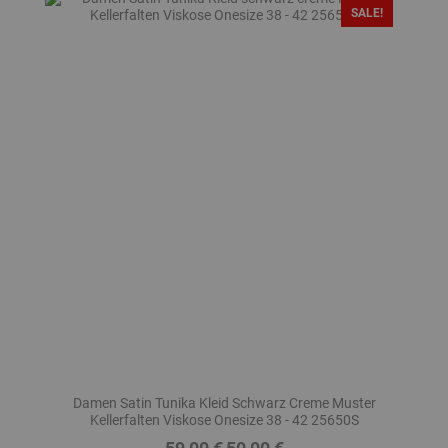
SALE!
Damen Satin Tunika Kleid Schwarz Creme Muster
Kellerfalten Viskose Onesize 38 - 42 25650S
Regulärer
Preis