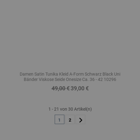
Damen Satin Tunika Kleid A-Form Schwarz Black Uni
Bänder Viskose Seide Onesize Ca. 36 - 42 10296
49,00 €
39,00 €
Regulärer
Preis
Preis
1 - 21 von 30 Artikel(n)
1
2