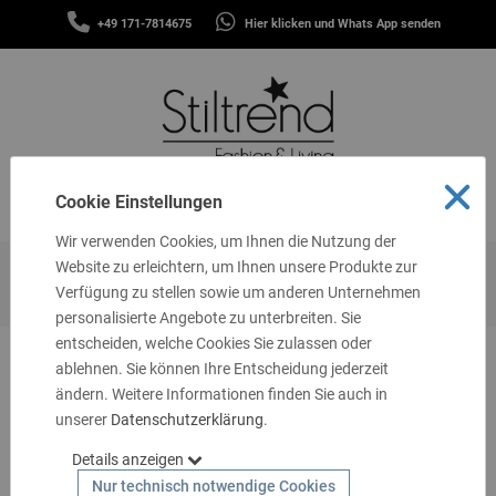
SCHALS
+49 171-7814675
Hier klicken und Whats App senden
&
MENÜ
TÜCHER
MÜTZEN
&
STIRNBÄNDER
FASHION
Cookie Einstellungen
MENÜ
THEMEN
Wir verwenden Cookies, um Ihnen die Nutzung der
GUTSCHEINE
Website zu erleichtern, um Ihnen unsere Produkte zur
Startseite
Kids
Schals & Tücher
Jungen
Verfügung zu stellen sowie um anderen Unternehmen
TASCHEN
personalisierte Angebote zu unterbreiten. Sie
&
MEHR
entscheiden, welche Cookies Sie zulassen oder
ablehnen. Sie können Ihre Entscheidung jederzeit
LIVING
ändern. Weitere Informationen finden Sie auch in
unserer
SCHMUCK
Datenschutzerklärung
.
Details anzeigen
SOCKEN
Nur technisch notwendige Cookies