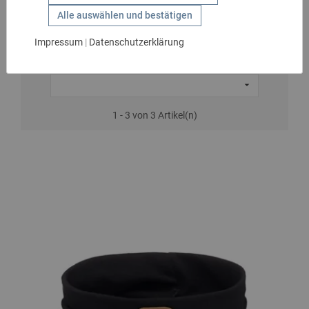
Jungen
GESCHENKIDEEN
Alle auswählen und bestätigen
HANDSCHUHE
Impressum
|
Datenschutzerklärung
KIDS
MARKEN

SALE
1 - 3 von 3 Artikel(n)
GÜRTEL