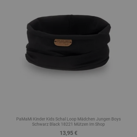
PaMaMi Kinder Kids Schal Loop Mädchen Jungen Boys
Schwarz Black 18221 Mützen Im Shop
13,95 €
Preis