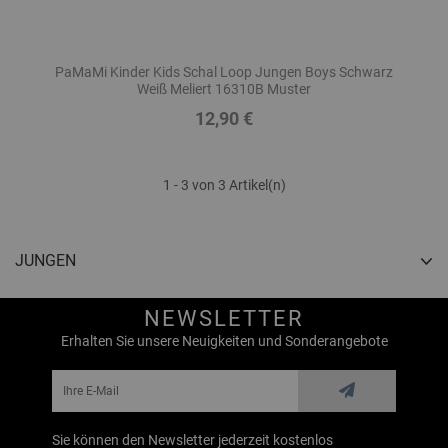
PaMaMi Kinder Kids Schal Loop Jungen Boys Schwarz
Weiß Meliert 16310B Muster
12,90 €
Preis
1 - 3 von 3 Artikel(n)
JUNGEN
NEWSLETTER
Erhalten Sie unsere Neuigkeiten und Sonderangebote
Sie können den Newsletter jederzeit kostenlos