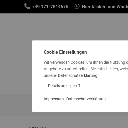
+49 171-7814675
Hier klicken und Wha
Cookie Einstellungen
Wir verwenden Cookies, um Ihnen die Nutzung d
Angebote zu unterbreiten. Sie entscheiden, welc
SCHALS & TÜCHER
MÜTZEN & STIR
unserer
Datenschutzerklärung
.
SOCKEN
GE
Details anzeigen
Impressum
|
Datenschutzerklärung