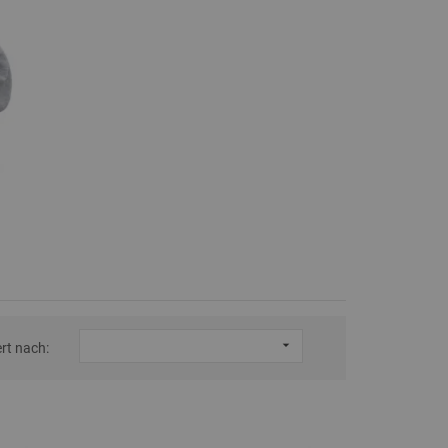

ert nach: