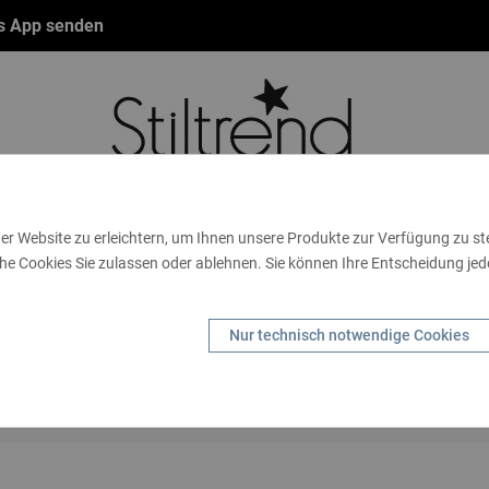
ts App senden
er Website zu erleichtern, um Ihnen unsere Produkte zur Verfügung zu s
he Cookies Sie zulassen oder ablehnen. Sie können Ihre Entscheidung jede
NBÄNDER
FASHION
THEMEN
GUTSCHEINE
TA
SCHENKIDEEN
HANDSCHUHE
KIDS
MARKEN
S
Nur technisch notwendige Cookies
HANDY
Startseite
Kids
Mützen