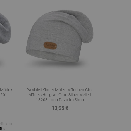
 Mädels
PaMaMi Kinder Mütze Mädchen Girls
8201
Mädels Hellgrau Grau Silber Meliert
18203 Loop Dazu Im Shop
13,95 €
Preis
R