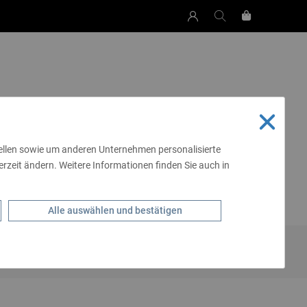
tellen sowie um anderen Unternehmen personalisierte
rzeit ändern. Weitere Informationen finden Sie auch in
SCHEN & MEHR
LIVING
SCHMUCK
ALE
GÜRTEL
Alle auswählen und bestätigen
 - & GÜRTELTASCHEN