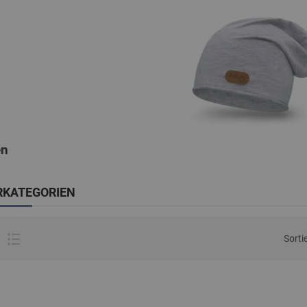
en
RKATEGORIEN
Sorti