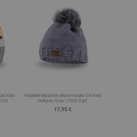
R
irl Kids
PaMaMi Mädchen Mütze Kinder Girl Kids
8229
Hellgrau Grau 17200 Zopf
17,95 €
Preis