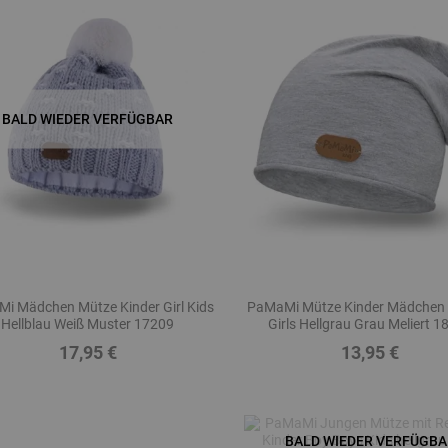
BALD WIEDER VERFÜGBAR
i Mädchen Mütze Kinder Girl Kids
PaMaMi Mütze Kinder Mädchen
Hellblau Weiß Muster 17209
Girls Hellgrau Grau Meliert 1
17,95 €
13,95 €
Preis
Preis
BALD WIEDER VERFÜGBA