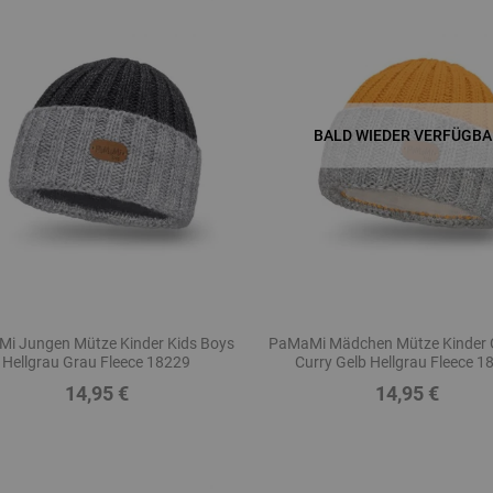
BALD WIEDER VERFÜGBA
i Jungen Mütze Kinder Kids Boys
PaMaMi Mädchen Mütze Kinder G
Hellgrau Grau Fleece 18229
Curry Gelb Hellgrau Fleece 1
14,95 €
14,95 €
Preis
Preis