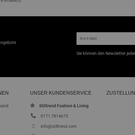
 8 Artikel(n)
rangebote
Sie können den Newsletter jeder
NEN
UNSER KUNDENSERVICE
ZUSTELLU
sand
Stiltrend Fashion & Living
0171 7814675
info@stiltrend.com