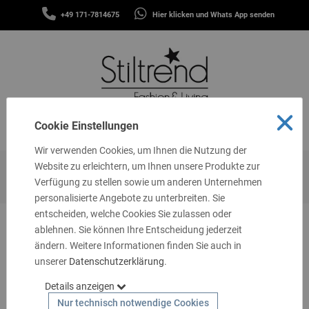
SCHALS
+49 171-7814675
Hier klicken und Whats App senden
&
MENÜ
TÜCHER
MÜTZEN
&
STIRNBÄNDER
FASHION
Cookie Einstellungen
MENÜ
THEMEN
Wir verwenden Cookies, um Ihnen die Nutzung der
GUTSCHEINE
Website zu erleichtern, um Ihnen unsere Produkte zur
Startseite
Living
Vasen
Verfügung zu stellen sowie um anderen Unternehmen
TASCHEN
personalisierte Angebote zu unterbreiten. Sie
&
MEHR
entscheiden, welche Cookies Sie zulassen oder
ablehnen. Sie können Ihre Entscheidung jederzeit
LIVING
ändern. Weitere Informationen finden Sie auch in
unserer
SCHMUCK
Datenschutzerklärung
.
Details anzeigen
SOCKEN
Nur technisch notwendige Cookies