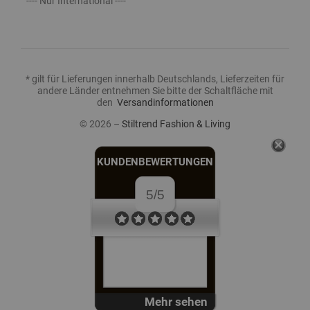
---- Nur International ----
* gilt für Lieferungen innerhalb Deutschlands, Lieferzeiten für
andere Länder entnehmen Sie bitte der Schaltfläche mit
den
Versandinformationen
© 2026 –
Stiltrend Fashion & Living
KUNDENBEWERTUNGEN
5/5
Der gekaufte Schal ist
in Ordnung. Der Stoff...
Mehr sehen