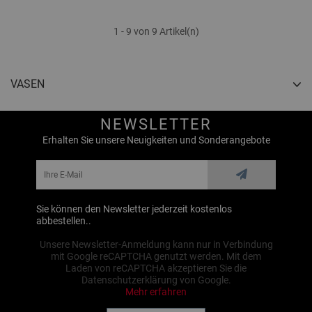
1 - 9 von 9 Artikel(n)
VASEN
NEWSLETTER
Erhalten Sie unsere Neuigkeiten und Sonderangebote
Sie können den Newsletter jederzeit kostenlos
abbestellen..
Unsere Newsletter-Anmeldung kann nur in Verbindung
mit Google reCAPTCHA genutzt werden. Mit dem
Laden von reCAPTCHA akzeptieren Sie die
Datenschutzerklärung von Google.
Mehr erfahren