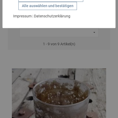
Vasen
GESCHENKIDEEN
Alle auswählen und bestätigen
HANDSCHUHE
Impressum
|
Datenschutzerklärung
KIDS
MARKEN

SALE
1 - 9 von 9 Artikel(n)
GÜRTEL