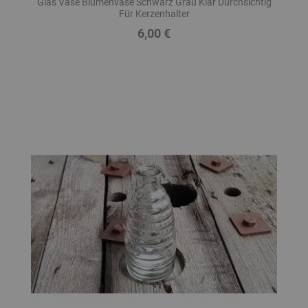
Glas Vase Blumenvase Schwarz Grau Klar Durchsichtig
Für Kerzenhalter
6,00 €
Preis