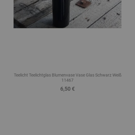
Teelicht Teelichtglas Blumenvase Vase Glas Schwarz Weiß
11467
6,50 €
Preis