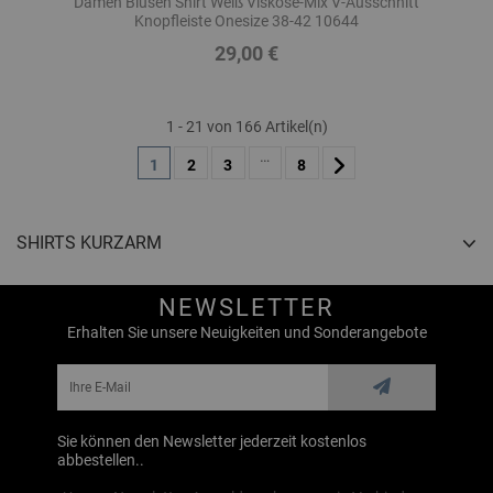
Damen Blusen Shirt Weiß Viskose-Mix V-Ausschnitt
Knopfleiste Onesize 38-42 10644
29,00 €
Preis
1 - 21 von 166 Artikel(n)
…
1
2
3
8
SHIRTS KURZARM
NEWSLETTER
Erhalten Sie unsere Neuigkeiten und Sonderangebote
Sie können den Newsletter jederzeit kostenlos
abbestellen..