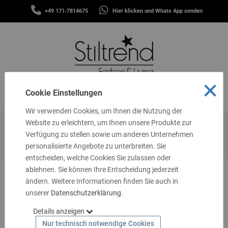
SCHALS
+49 171-7814675
Hier klicken und Whats App senden
&
MENÜ
TÜCHER
MÜTZEN
&
STIRNBÄNDER
FASHION
Cookie Einstellungen
MENÜ
THEMEN
Wir verwenden Cookies, um Ihnen die Nutzung der
GUTSCHEINE
Website zu erleichtern, um Ihnen unsere Produkte zur
Startseite
Themen
Basics
Shirts & Blusen
Shirts
Verfügung zu stellen sowie um anderen Unternehmen
TASCHEN
kurzarm
personalisierte Angebote zu unterbreiten. Sie
&
MEHR
entscheiden, welche Cookies Sie zulassen oder
ablehnen. Sie können Ihre Entscheidung jederzeit
LIVING
ändern. Weitere Informationen finden Sie auch in
unserer
SCHMUCK
Datenschutzerklärung
.
Details anzeigen
SOCKEN
Nur technisch notwendige Cookies