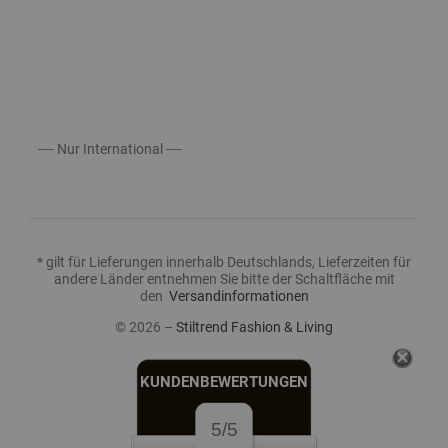
---- Nur International ----
* gilt für Lieferungen innerhalb Deutschlands, Lieferzeiten für
andere Länder entnehmen Sie bitte der Schaltfläche mit
den
Versandinformationen
© 2026 –
Stiltrend Fashion & Living
KUNDENBEWERTUNGEN
5/5