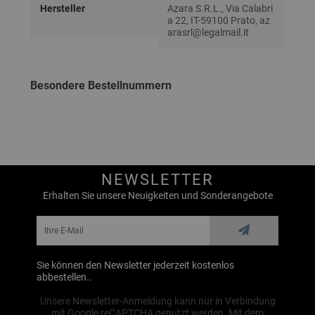
Hersteller
Azara S.R.L., Via Calabri
a 22, IT-59100 Prato, az
arasrl@legalmail.it
Besondere Bestellnummern
NEWSLETTER
Erhalten Sie unsere Neuigkeiten und Sonderangebote
Sie können den Newsletter jederzeit kostenlos
abbestellen..
Unsere Newsletter-Anmeldung kann nur in Verbindung
mit Google reCAPTCHA genutzt werden. Mit dem