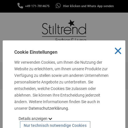
SCHALS
+49 171-7814675
Hier klicken und Whats App senden
&
MENÜ
TÜCHER
MÜTZEN
&
STIRNBÄNDER
FASHION
Cookie Einstellungen
MENÜ
THEMEN
Wir verwenden Cookies, um Ihnen die Nutzung der
GUTSCHEINE
Website zu erleichtern, um Ihnen unsere Produkte zur
Startseite
Fashion
Damen Shirt langarm hellblau mit
Verfügung zu stellen sowie um anderen Unternehmen
TASCHEN
Baumwolle Onesize 38 - 44 1282
personalisierte Angebote zu unterbreiten. Sie
&
MEHR
entscheiden, welche Cookies Sie zulassen oder
ablehnen. Sie können Ihre Entscheidung jederzeit
LIVING
ändern. Weitere Informationen finden Sie auch in
unserer
SCHMUCK
Datenschutzerklärung
.
Details anzeigen
SOCKEN
Nur technisch notwendige Cookies