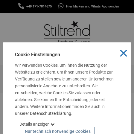
SCHALS
+49 171-7814675
Hier klicken und Whats App senden
&
MENÜ
TÜCHER
MÜTZEN
&
STIRNBÄNDER
FASHION
Cookie Einstellungen
MENÜ
THEMEN
Wir verwenden Cookies, um Ihnen die Nutzung der
GUTSCHEINE
Website zu erleichtern, um Ihnen unsere Produkte zur
Startseite
Fashion
ORMI Bequeme Sportliche Damen Capri
Verfügung zu stellen sowie um anderen Unternehmen
TASCHEN
Jeans Hose blau Knöpfe 305
personalisierte Angebote zu unterbreiten. Sie
&
MEHR
entscheiden, welche Cookies Sie zulassen oder
ablehnen. Sie können Ihre Entscheidung jederzeit
LIVING
ändern. Weitere Informationen finden Sie auch in
SALE!
unserer
SCHMUCK
Datenschutzerklärung
.
Details anzeigen
SOCKEN
Nur technisch notwendige Cookies