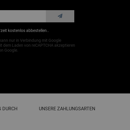
zeit kostenlos abbestellen..
ann nur in Verbindung mit Google
it dem Laden von reCAPTCHA akzeptieren
on Google.
G DURCH
UNSERE ZAHLUNGSARTEN