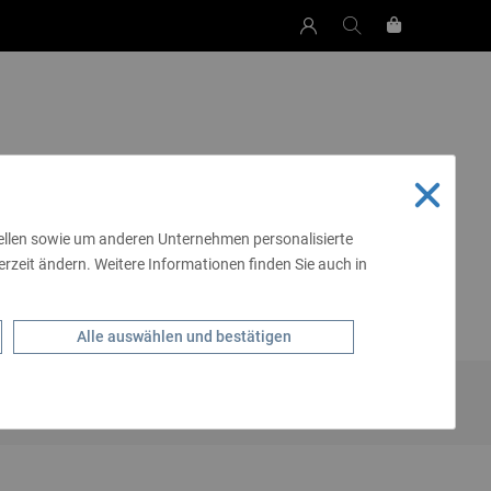
tellen sowie um anderen Unternehmen personalisierte
rzeit ändern. Weitere Informationen finden Sie auch in
SCHEN & MEHR
LIVING
SCHMUCK
ALE
GÜRTEL
Alle auswählen und bestätigen
 - & GÜRTELTASCHEN