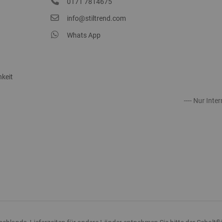
0171 7814675
info@stiltrend.com
Whats App
keit
---- Nur Inter