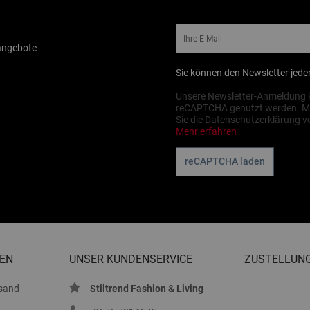
rangebote
Sie können den Newsletter jeder
Unsere Newsletter-Anmeldung k
reCAPTCHA genutzt werden. M
Sie die Datenschutzerklärung v
Mehr erfahren
reCAPTCHA laden
EN
UNSER KUNDENSERVICE
ZUSTELLUN
sand
Stiltrend Fashion & Living