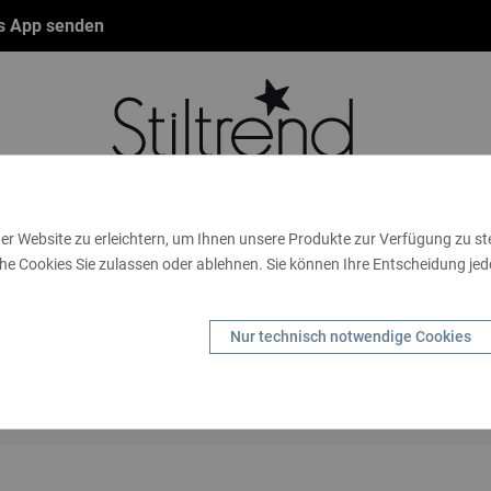
ts App senden
er Website zu erleichtern, um Ihnen unsere Produkte zur Verfügung zu s
he Cookies Sie zulassen oder ablehnen. Sie können Ihre Entscheidung jede
NBÄNDER
FASHION
THEMEN
GUTSCHEINE
TA
SCHENKIDEEN
HANDSCHUHE
KIDS
MARKEN
S
Nur technisch notwendige Cookies
HANDY
Startseite
Marken
Wiya