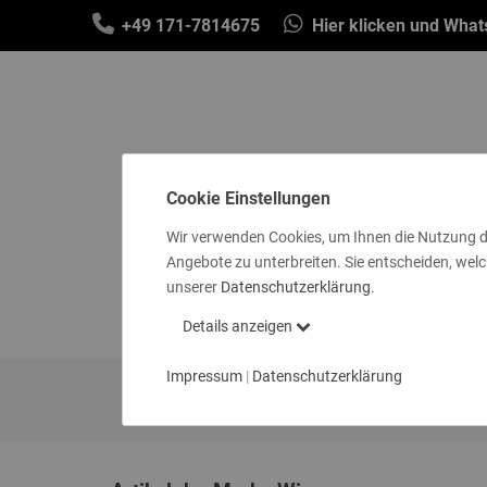
+49 171-7814675
Hier klicken und Wha
Cookie Einstellungen
Wir verwenden Cookies, um Ihnen die Nutzung d
Angebote zu unterbreiten. Sie entscheiden, welc
SCHALS & TÜCHER
MÜTZEN & STIR
unserer
Datenschutzerklärung
.
SOCKEN
GE
Details anzeigen
Impressum
|
Datenschutzerklärung