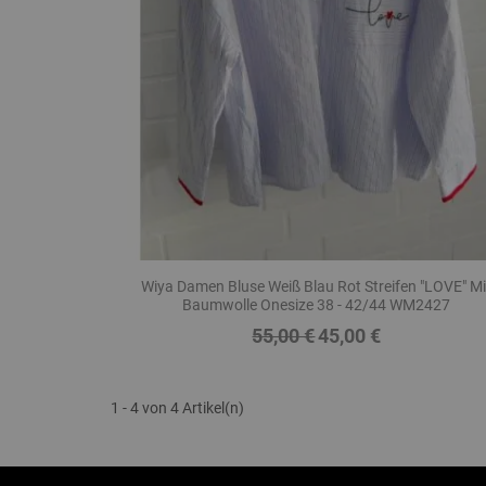
Wiya Damen Bluse Weiß Blau Rot Streifen "LOVE" Mi
Baumwolle Onesize 38 - 42/44 WM2427
55,00 €
45,00 €
Regulärer
Preis
Preis
1 - 4 von 4 Artikel(n)